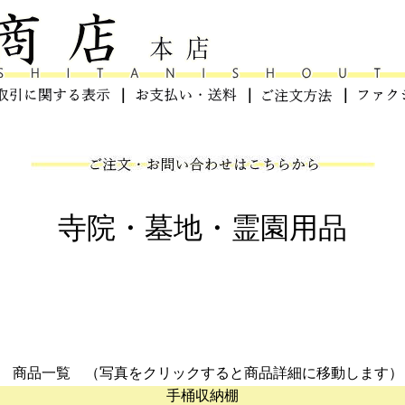
｜
｜
｜
寺院・墓地・霊園用品
 商品一覧 （写真をクリックすると商品詳細に移動します）
手桶収納棚