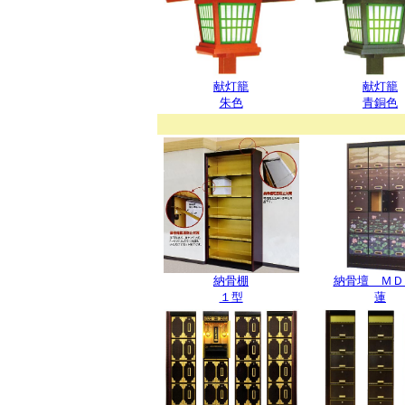
献灯籠
献灯籠
朱色
青銅色
納骨棚
納骨壇 ＭＤ
１型
蓮