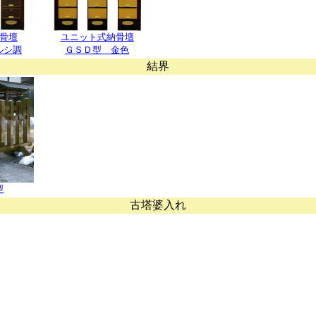
骨壇
ユニット式納骨壇
ルシ調
ＧＳＤ型 金色
結界
型
古塔婆入れ